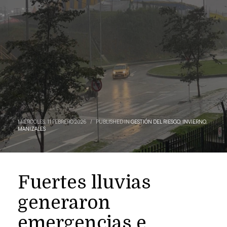
MIÉRCOLES, 11 FEBRERO 2026
/
PUBLISHED IN
GESTIÓN DEL RIESGO
,
INVIERNO
,
MANIZALES
Fuertes lluvias
generaron
emergencias e