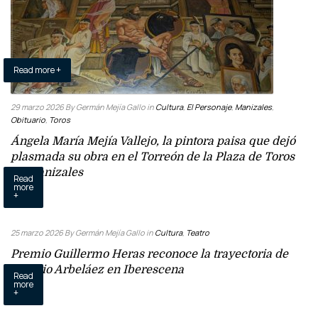
Read more +
29 marzo 2026
By Germán Mejía Gallo
in
Cultura
,
El Personaje
,
Manizales
,
Obituario
,
Toros
Ángela María Mejía Vallejo, la pintora paisa que dejó
plasmada su obra en el Torreón de la Plaza de Toros
de Manizales
Read
more
+
25 marzo 2026
By Germán Mejía Gallo
in
Cultura
,
Teatro
Premio Guillermo Heras reconoce la trayectoria de
Octavio Arbeláez en Iberescena
Read
more
+