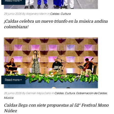
Read more +
29 junio 2026
By Alejandro Marín
in
Caldas
,
Cultura
¡Caldas celebra un nuevo triunfo en la música andina
colombiana!
Read more +
26 junio 2026
By Germán Mejía Gallo
in
Caldas
,
Cultura
,
Gobernación de Caldas
,
Música
Caldas llega con siete propuestas al 52° Festival Mono
Núñez