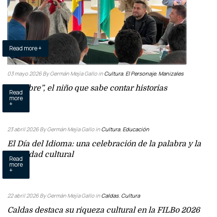
Read more +
03 mayo 2026
By Germán Mejía Gallo
in
Cultura
,
El Personaje
,
Manizales
“Pesebre”, el niño que sabe contar historias
Read
more
+
23 abril 2026
By Germán Mejía Gallo
in
Cultura
,
Educación
El Día del Idioma: una celebración de la palabra y la
identidad cultural
Read
more
+
22 abril 2026
By Germán Mejía Gallo
in
Caldas
,
Cultura
Caldas destaca su riqueza cultural en la FILBo 2026