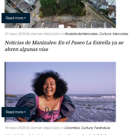
Read more +
27 mayo 2026
By Germán Mejía Gallo
in
Alcaldía de Manizales
,
Cultura
,
Manizales
Noticias de Manizales: En el Paseo La Estrella ya se
abren algunas vías
Read more +
19 mayo 2026
By Germán Mejía Gallo
in
Colombia
,
Cultura
,
Farándula