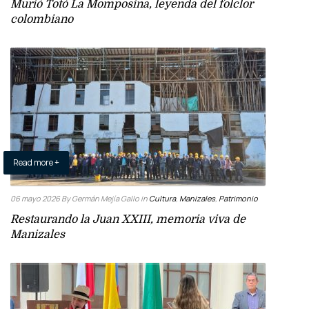
Murió Totó La Momposina, leyenda del folclor
colombiano
Read more +
06 mayo 2026
By Germán Mejía Gallo
in
Cultura
,
Manizales
,
Patrimonio
Restaurando la Juan XXIII, memoria viva de
Manizales