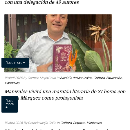
con una delegación de 49 autores
Read more +
18 abril 2026
By Germán Mejía Gallo
in
Alcaldía de Manizales
,
Cultura
,
Educación
,
Manizales
Manizales vivirá una maratón literaria de 27 horas con
García Márquez como protagonista
Read
more
+
16 abril 2026
By Germán Mejía Gallo
in
Cultura
,
Deporte
,
Manizales