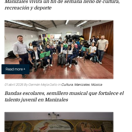
Manizales vivirá un fin de semana lleno de cultura,
recreación y deporte
Read more +
01 abril 2026
By Germán Mejía Gallo
in
Cultura
,
Manizales
,
Música
Bandas escolares, semillero musical que fortalece el
talento juvenil en Manizales