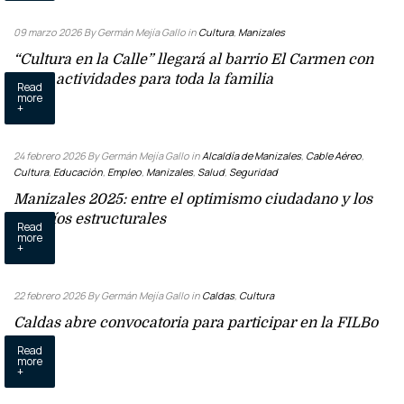
09 marzo 2026
By Germán Mejía Gallo
in
Cultura
,
Manizales
“Cultura en la Calle” llegará al barrio El Carmen con
arte y actividades para toda la familia
Read
more
+
24 febrero 2026
By Germán Mejía Gallo
in
Alcaldía de Manizales
,
Cable Aéreo
,
Cultura
,
Educación
,
Empleo
,
Manizales
,
Salud
,
Seguridad
Manizales 2025: entre el optimismo ciudadano y los
desafíos estructurales
Read
more
+
22 febrero 2026
By Germán Mejía Gallo
in
Caldas
,
Cultura
Caldas abre convocatoria para participar en la FILBo
2026
Read
more
+