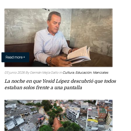
Read more +
03 junio 2026
By Germán Mejía Gallo
in
Cultura
,
Educación
,
Manizales
La noche en que Yesid López descubrió que todos
estaban solos frente a una pantalla