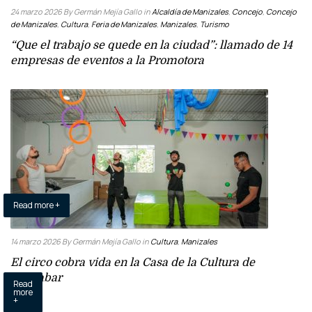
24 marzo 2026
By Germán Mejía Gallo
in
Alcaldía de Manizales
,
Concejo
,
Concejo
de Manizales
,
Cultura
,
Feria de Manizales
,
Manizales
,
Turismo
“Que el trabajo se quede en la ciudad”: llamado de 14
empresas de eventos a la Promotora
Read more +
14 marzo 2026
By Germán Mejía Gallo
in
Cultura
,
Manizales
El circo cobra vida en la Casa de la Cultura de
Malhabar
Read
more
+