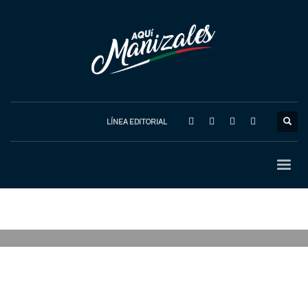
LÍNEA EDITORIAL
MIÉRCOLES, 06 MAYO 2026
/
PUBLISHED IN
CULTURA
,
MANIZALES
,
PATRIMONIO