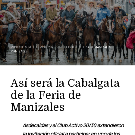
MIÉRCOLES, 31 DICIEMBRE 2025
/
PUBLISHED IN
FERIA DE MANIZALES
,
MANIZALES
Así será la Cabalgata
de la Feria de
Manizales
Asdecaldas y el Club Activo 20/30 extendieron
la invitación oficial a participar en uno de los