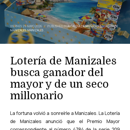
VIERNES, 29 MAYO 2026
/
PUBLISHED IN
ALCALDÍA DE MANIZALES
,
LOTERÍA DE
MANIZALES
,
MANIZALES
Lotería de Manizales
busca ganador del
mayor y de un seco
millonario
La fortuna volvió a sonreírle a Manizales. La Lotería
de Manizales anunció que el Premio Mayor
correspondiente al número 4784 de la serie 209